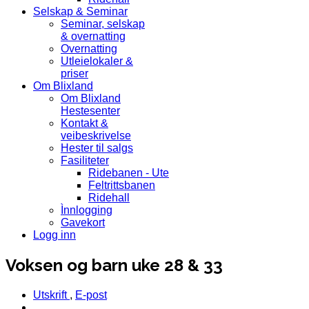
Selskap & Seminar
Seminar, selskap
& overnatting
Overnatting
Utleielokaler &
priser
Om Blixland
Om Blixland
Hestesenter
Kontakt &
veibeskrivelse
Hester til salgs
Fasiliteter
Ridebanen - Ute
Feltrittsbanen
Ridehall
Ìnnlogging
Gavekort
Logg inn
Voksen og barn uke 28 & 33
Utskrift
,
E-post