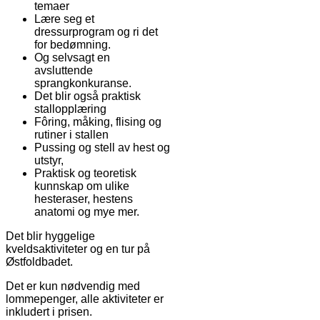
temaer
Lære seg et
dressurprogram og ri det
for bedømning.
Og selvsagt en
avsluttende
sprangkonkuranse.
Det blir også praktisk
stallopplæring
Fôring, måking, flising og
rutiner i stallen
Pussing og stell av hest og
utstyr,
Praktisk og teoretisk
kunnskap om ulike
hesteraser, hestens
anatomi og mye mer.
Det blir hyggelige
kveldsaktiviteter og en tur på
Østfoldbadet.
Det er kun nødvendig med
lommepenger, alle aktiviteter er
inkludert i prisen.