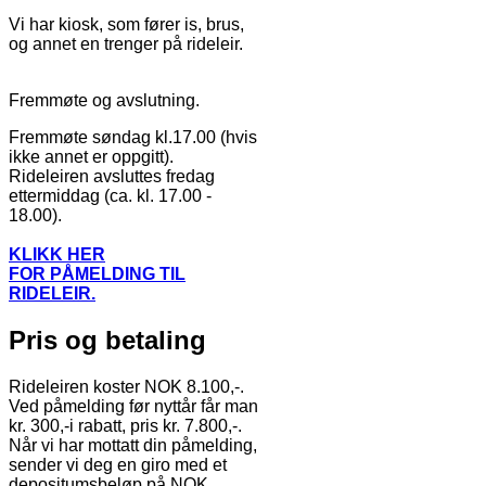
Vi har kiosk, som fører is, brus,
og annet en trenger på rideleir.
Fremmøte og avslutning.
Fremmøte søndag kl.17.00 (hvis
ikke annet er oppgitt).
Rideleiren avsluttes fredag
ettermiddag (ca. kl. 17.00 -
18.00).
KLIKK HER
FOR PÅMELDING TIL
RIDELEIR.
Pris og betaling
Rideleiren koster NOK 8.100,-.
Ved påmelding før nyttår får man
kr. 300,-i rabatt, pris kr. 7.800,-.
Når vi har mottatt din påmelding,
sender vi deg en giro med et
depositumsbeløp på NOK