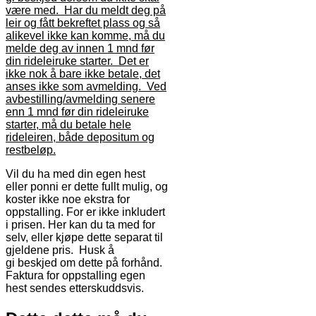
være med. Har du meldt deg på
leir og fått bekreftet plass og så
alikevel ikke kan komme, må du
melde deg av innen 1 mnd før
din rideleiruke starter. Det er
ikke nok å bare ikke betale, det
anses ikke som avmelding. Ved
avbestilling/avmelding senere
enn 1 mnd før din rideleiruke
starter, må du betale hele
rideleiren, både depositum og
restbeløp.
Vil du ha med din egen hest
eller ponni er dette fullt mulig, og
koster ikke noe ekstra for
oppstalling. For er ikke inkludert
i prisen. Her kan du ta med for
selv, eller kjøpe dette separat til
gjeldene pris. Husk å
gi beskjed om dette på forhånd.
Faktura for oppstalling egen
hest sendes etterskuddsvis.