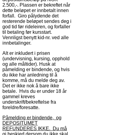
2.500,-. Plassen er bekreftet når
dette beløpet er innbetalt innen
forfall. Giro pålydende det
resterende beløpet sendes deg i
god tid før rideleiren, og forfaller
til betaling før kursstart.
Vennligst benytt kid-nr. ved alle
innbetalinger.
Alt er inkludert i prisen
(undervisning, kursing, opphold
og alle måltider). Husk at
påmelding er bindende, og hvis
du ikke har anledning til å
komme, må du melde deg av.
Det er ikke nok å bare ikke
betale. Hvis du er under 18 år
gammel kreves
underskrift/bekreftelse fra
foreldre/foresatte.
Påmelding er bindende, og
DEPOSITUMET
REFUNDERES IKKE. Du må
gi beskjed dersom du ikke skal