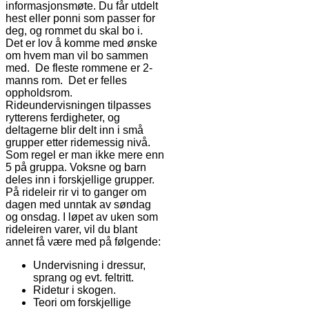
informasjonsmøte. Du får utdelt
hest eller ponni som passer for
deg, og rommet du skal bo i.
Det er lov å komme med ønske
om hvem man vil bo sammen
med. De fleste rommene er 2-
manns rom. Det er felles
oppholdsrom.
Rideundervisningen tilpasses
rytterens ferdigheter, og
deltagerne blir delt inn i små
grupper etter ridemessig nivå.
Som regel er man ikke mere enn
5 på gruppa. Voksne og barn
deles inn i forskjellige grupper.
På rideleir rir vi to ganger om
dagen med unntak av søndag
og onsdag. I løpet av uken som
rideleiren varer, vil du blant
annet få være med på følgende:
Undervisning i dressur,
sprang og evt. feltritt.
Ridetur i skogen.
Teori om forskjellige