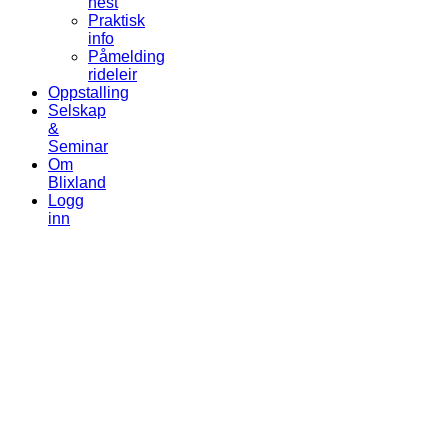
hest
Praktisk
info
Påmelding
rideleir
Oppstalling
Selskap
&
Seminar
Om
Blixland
Logg
inn