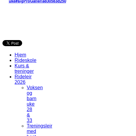
uke#sigProGalleria830583d250
Hjem
Rideskole
Kurs &
treninger
Rideleir
2026
Voksen
og
barn
uke
28
&
33
Treningsleir
med