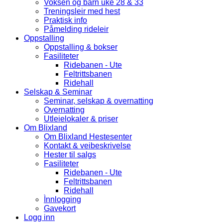
Voksen og barn uke 28 & 33
Treningsleir med hest
Praktisk info
Påmelding rideleir
Oppstalling
Oppstalling & bokser
Fasiliteter
Ridebanen - Ute
Feltrittsbanen
Ridehall
Selskap & Seminar
Seminar, selskap & overnatting
Overnatting
Utleielokaler & priser
Om Blixland
Om Blixland Hestesenter
Kontakt & veibeskrivelse
Hester til salgs
Fasiliteter
Ridebanen - Ute
Feltrittsbanen
Ridehall
Ìnnlogging
Gavekort
Logg inn