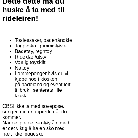
Dette dette må du
huske å ta med til
rideleiren!
Toalettsaker, badehåndkle
Joggesko, gummistøvler.
Badetøy, regntøy
Rideklær/utstyr
Vanlig tøyskift
Nattøy
Lommepenger hvis du vil
kjøpe noe i kiosken
på badeland og eventuelt
til bruk i senterets lille
kiosk.
OBS! Ikke ta med sovepose,
sengen din er oppredd når du
kommer.
Når det gjelder skotøy å ri med
er det viktig å ha en sko med
hæl, ikke joggesko.