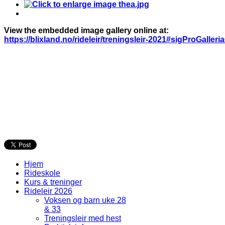
View the embedded image gallery online at:
https://blixland.no/rideleir/treningsleir-2021#sigProGalle
Hjem
Rideskole
Kurs & treninger
Rideleir 2026
Voksen og barn uke 28
& 33
Treningsleir med hest