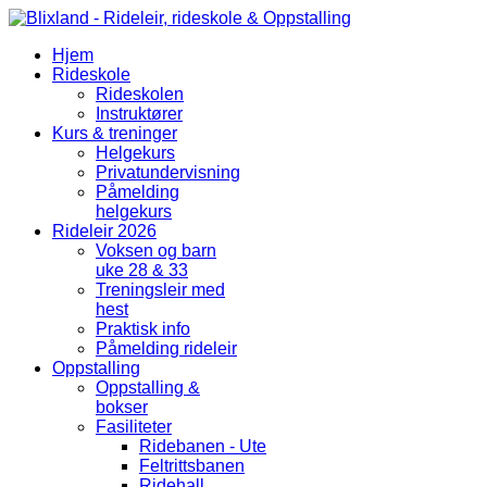
Hjem
Rideskole
Rideskolen
Instruktører
Kurs & treninger
Helgekurs
Privatundervisning
Påmelding
helgekurs
Rideleir 2026
Voksen og barn
uke 28 & 33
Treningsleir med
hest
Praktisk info
Påmelding rideleir
Oppstalling
Oppstalling &
bokser
Fasiliteter
Ridebanen - Ute
Feltrittsbanen
Ridehall