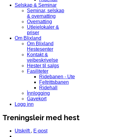
Selskap & Seminar
Seminar, selskap
& overnatting
Overnatting
Utleielokaler &
priser
Om Blixland
Om Blixland
Hestesenter
Kontakt &
veibeskrivelse
Hester til salgs
Fasiliteter
Ridebanen - Ute
Feltrittsbanen
Ridehall
Ìnnlogging
Gavekort
Logg inn
Treningsleir med hest
Utskrift
,
E-post