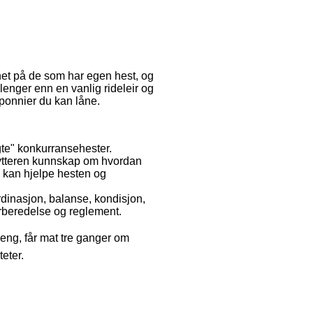
net på de som har egen hest, og
tt lenger enn en vanlig rideleir og
/ponnier du kan låne.
gte" konkurransehester.
i rytteren kunnskap om hvordan
 kan hjelpe hesten og
rdinasjon, balanse, kondisjon,
forberedelse og reglement.
seng, får mat tre ganger om
teter.