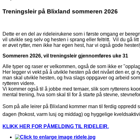
Treningsleir på Blixland sommeren 2026
Dette er en del av rideleirukene som i første omgang er bereg
vil utvikle seg selv og hesten i sprang eller feltritt. Vil du gå li
er øvet rytter, men ikke har egen hest, har vi også gode hester
Sommeren 2026, vil treningsleir gjennomføres uke 31
Alle typer og raser er velkommen, også de som ikke er "oppla
Her legger vi vekt på å utvikle hesten på det nivået den er, g
man skal utvikle hesten, og hva slags oppgaver og arbeid som
rytteren videre.
Vi kommer også til å jobbe med temaer, slik som rytterens koo
mental trening, hva som skal til for å starte på stevne, stevne
Som på alle leirer på Blixland kommer man til ferdig oppredd 
dagen (frokost, varm lusj og middag) og hyggelige kveldsaktivi
KLIKK HER FOR PÅMELDING TIL RIDELEIR.