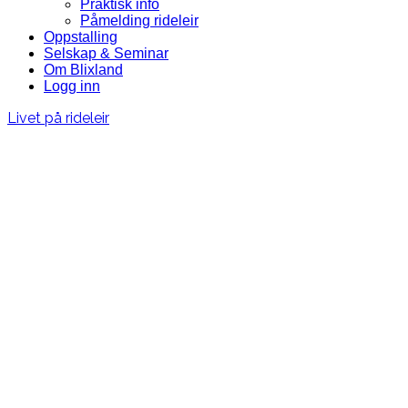
Praktisk info
Påmelding rideleir
Oppstalling
Selskap & Seminar
Om Blixland
Logg inn
Livet på rideleir